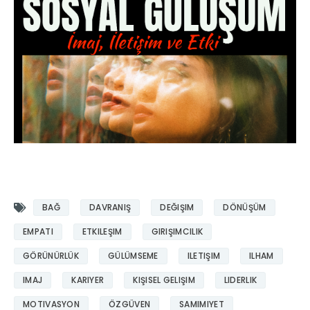
BAĞ
DAVRANIŞ
DEĞIŞIM
DÖNÜŞÜM
EMPATI
ETKILEŞIM
GIRIŞIMCILIK
GÖRÜNÜRLÜK
GÜLÜMSEME
ILETIŞIM
ILHAM
IMAJ
KARIYER
KIŞISEL GELIŞIM
LIDERLIK
MOTIVASYON
ÖZGÜVEN
SAMIMIYET