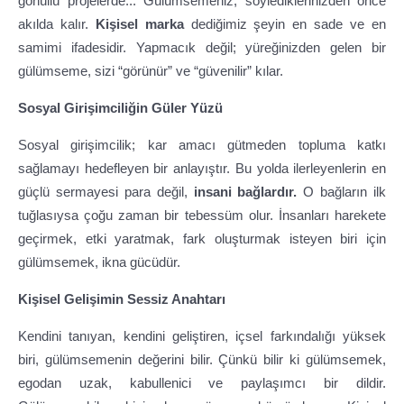
gönüllü projelerde... Gülümsemeniz, söylediklerinizden önce
akılda kalır.
Kişisel marka
dediğimiz şeyin en sade ve en
samimi ifadesidir. Yapmacık değil; yüreğinizden gelen bir
gülümseme, sizi “görünür” ve “güvenilir” kılar.
Sosyal Girişimciliğin Güler Yüzü
Sosyal girişimcilik; kar amacı gütmeden topluma katkı
sağlamayı hedefleyen bir anlayıştır. Bu yolda ilerleyenlerin en
güçlü sermayesi para değil,
insani bağlardır.
O bağların ilk
tuğlasıysa çoğu zaman bir tebessüm olur. İnsanları harekete
geçirmek, etki yaratmak, fark oluşturmak isteyen biri için
gülümsemek, ikna gücüdür.
Kişisel Gelişimin Sessiz Anahtarı
Kendini tanıyan, kendini geliştiren, içsel farkındalığı yüksek
biri, gülümsemenin değerini bilir. Çünkü bilir ki gülümsemek,
egodan uzak, kabullenici ve paylaşımcı bir dildir.