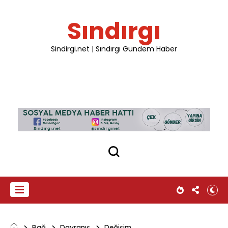
Sındırgı
Sindirgi.net | Sındırgı Gündem Haber
Bağ
Davranış
Değişim