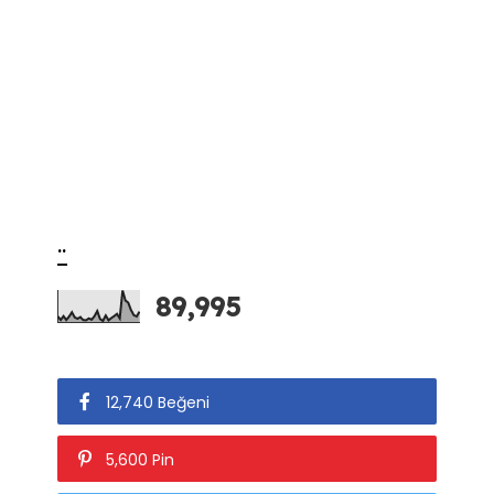
..
89,995
12,740 Beğeni
5,600 Pin