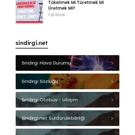
Tüketmek Mi Türetmek Mi
Üretmek Mi?
1 yıl önce
sindirgi.net
Sındırgı Hava Durumu
Sındırgı Sözlüğü
Sındırgı Otobüs - Ulaşım
Sindirgi.net Sürdürülebilirliği