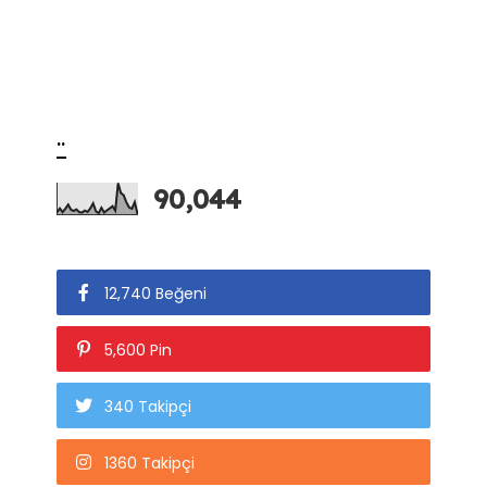
..
90,044
12,740 Beğeni
5,600 Pin
340 Takipçi
1360 Takipçi